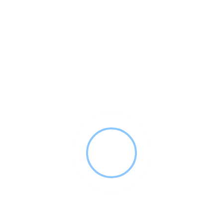
gratis: lecția listei Premier League 2026
iunie 12, 2026
10 minute citire
Kieran Trippier la Wolves: ce înseamnă pentru
fanii români din West Midlands
iunie 10, 2026
10 minute citire
Prețurile fabricilor din China cresc puternic: ce
pot însemna pentru românii din UK
iunie 10, 2026
9 minute citire