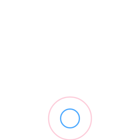
companii-fantomă
februarie 5, 2026
1 minute citire
Info Utile
Remortgage în UK pentru români: când merită să verifici o ofertă
nouă
Somn mai bun în UK: rutina de seară pentru românii care muncesc
mult
Telefoane și abonamente în UK: SIM, eSIM, contract și broadband