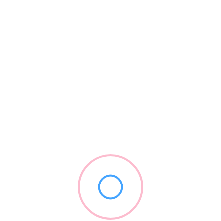
traders și firme mici | Ghid util 4RO
martie 12, 2026
7 minute citire
Info Utile
Remortgage în UK pentru români: când merită să verifici o ofertă
nouă
Somn mai bun în UK: rutina de seară pentru românii care muncesc
mult
Telefoane și abonamente în UK: SIM, eSIM, contract și broadband