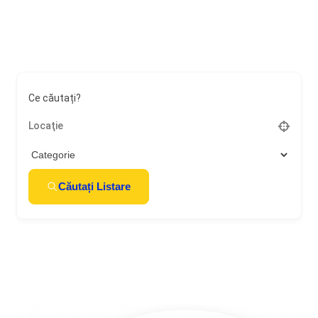
Ce căutați?
Căutați Listare
Sari