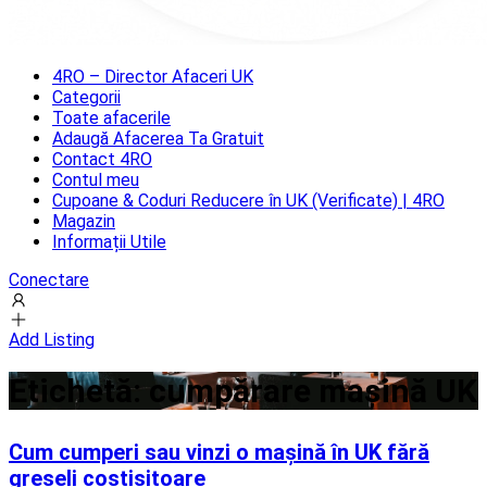
4RO – Director Afaceri UK
Categorii
Toate afacerile
Adaugă Afacerea Ta Gratuit
Contact 4RO
Contul meu
Cupoane & Coduri Reducere în UK (Verificate) | 4RO
Magazin
Informații Utile
Conectare
Add Listing
Etichetă:
cumpărare mașină UK
Cum cumperi sau vinzi o mașină în UK fără
greșeli costisitoare