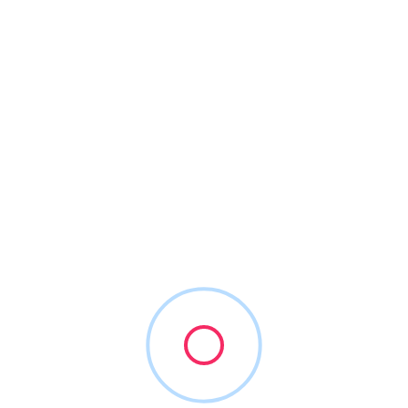
contract și broadband
iulie 2, 2026
16 minute citire
Info Utile
Remortgage în UK pentru români: când merită să verifici o ofertă
nouă
Somn mai bun în UK: rutina de seară pentru românii care muncesc
mult
Telefoane și abonamente în UK: SIM, eSIM, contract și broadband