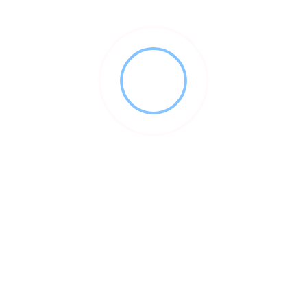
Info Utile
Remortgage în UK pentru români: când merită să verifici o ofertă
nouă
Somn mai bun în UK: rutina de seară pentru românii care muncesc
mult
Telefoane și abonamente în UK: SIM, eSIM, contract și broadband
Ai salon sau lucrezi în beauty? Unde găsești oferte la vopsea
profesională de păr în UK
EV-urile chinezești pun presiune pe Europa: ce înseamnă planul