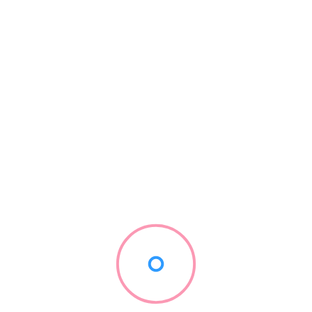
costuri
februarie 10, 2026
7 minute citire
Info Utile
Remortgage în UK pentru români: când merită să verifici o ofertă
nouă
Somn mai bun în UK: rutina de seară pentru românii care muncesc
mult
Telefoane și abonamente în UK: SIM, eSIM, contract și broadband