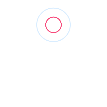
4) Costuri: de ce “Londra vs provincie”
schimbă totul
Datele ONS arată diferențe majore între
regiuni. De aceea, aceeași mutare poate fi
“bună” într-un loc și “imposibilă” în altul.
£2,268
£762
chirie medie Londra (Dec
chirie medie North East
2025, ONS)
(Dec 2025, ONS)
Tip practic
calculează bugetul pe 2–3 luni “buffer” înainte de mutare